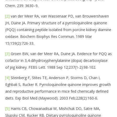
Chem. 239: 3630–9.
[2]
van der Meer RA, van Wassenaar PD, van Brouwershaven
JH, Duine JA. Primary structure of a pyrroloquinoline quinone
(PQQ) containing peptide isolated from porcine kidney diamine
oxidase. Biochem Biophys Res Commun. 1989 Mar
15;159(2):726-33.
[3]
Groen BW, van der Meer RA, Duine JA. Evidence for PQQ as
cofactor in 3,4-dihydroxyphenylalanine (dopa) decarboxylase
of pig kidney. FEBS Lett. 1988 Sep 12;237(1-2):98-102.
[4]
Steinberg F, Stites TE, Anderson P, Storms D, Chan I,
Eghbali S, Rucker R. Pyrroloquinoline quinone improves growth
and reproductive performance in mice fed chemically defined
diets. Exp Biol Med (Maywood). 2003 Feb;228(2):160-6.
[5]
Harris CB, Chowanadisai W, Mishchuk DO, Satre MA,
Slupsky CM, Rucker RB. Dietary pyrroloquinoline quinone