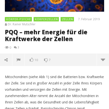
7. Februar 2019
KÖRPER-PSYCHE
KÖRPERZELLEN
ZELLEN
Dr. Rainer Mutschler
PQQ – mehr Energie für die
Kraftwerke der Zellen
3
0
10
7
Mitochondrien (siehe Abb 1) sind die Batterien bzw. Kraftwerke
Kö
der Zelle. Sie sind in großer Anzahl in jeder Zelle Ihres Körpers
7.
vorhanden und versorgen die Zellen mit Energie. Mit
Feb
201
zunehmendem Alter nimmt die Anzahl der Mitochondrien in
D
Rai
Ihren Zellen ab, was die Gesundheit und die Lebensfähigkeit
Mut
dieser Zellen schädigt. Pyrrolochinolin-Chinon (engl.