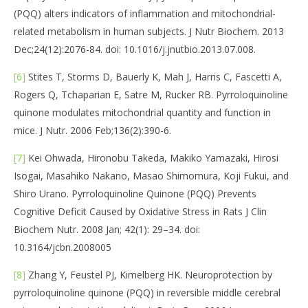
(PQQ) alters indicators of inflammation and mitochondrial-
related metabolism in human subjects. J Nutr Biochem. 2013
Dec;24(12):2076-84. doi: 10.1016/j.jnutbio.2013.07.008.
[6]
Stites T, Storms D, Bauerly K, Mah J, Harris C, Fascetti A,
Rogers Q, Tchaparian E, Satre M, Rucker RB. Pyrroloquinoline
quinone modulates mitochondrial quantity and function in
mice. J Nutr. 2006 Feb;136(2):390-6.
[7]
Kei Ohwada, Hironobu Takeda, Makiko Yamazaki, Hirosi
Isogai, Masahiko Nakano, Masao Shimomura, Koji Fukui, and
Shiro Urano. Pyrroloquinoline Quinone (PQQ) Prevents
Cognitive Deficit Caused by Oxidative Stress in Rats J Clin
Biochem Nutr. 2008 Jan; 42(1): 29–34. doi:
10.3164/jcbn.2008005
[8]
Zhang Y, Feustel PJ, Kimelberg HK. Neuroprotection by
pyrroloquinoline quinone (PQQ) in reversible middle cerebral