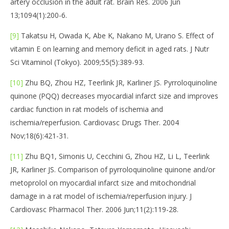
artery occlusion in the adult rat. Brain Res. 2006 Jun
13;1094(1):200-6.
[9]
Takatsu H, Owada K, Abe K, Nakano M, Urano S. Effect of
vitamin E on learning and memory deficit in aged rats. J Nutr
Sci Vitaminol (Tokyo). 2009;55(5):389-93.
[10]
Zhu BQ, Zhou HZ, Teerlink JR, Karliner JS. Pyrroloquinoline
quinone (PQQ) decreases myocardial infarct size and improves
cardiac function in rat models of ischemia and
ischemia/reperfusion. Cardiovasc Drugs Ther. 2004
Nov;18(6):421-31.
[11]
Zhu BQ1, Simonis U, Cecchini G, Zhou HZ, Li L, Teerlink
JR, Karliner JS. Comparison of pyrroloquinoline quinone and/or
metoprolol on myocardial infarct size and mitochondrial
damage in a rat model of ischemia/reperfusion injury. J
Cardiovasc Pharmacol Ther. 2006 Jun;11(2):119-28.