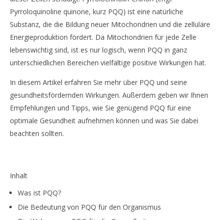
Pyrroloquinoline quinone, kurz PQQ) ist eine natürliche
Substanz, die die Bildung neuer Mitochondrien und die zelluläre
Energieproduktion fördert. Da Mitochondrien für jede Zelle
NOW VIEWING
lebenswichtig sind, ist es nur logisch, wenn PQQ in ganz
unterschiedlichen Bereichen vielfältige positive Wirkungen hat.
PQQ – mehr Energie für die Kraftwerke der Zellen
7.
In diesem Artikel erfahren Sie mehr über PQQ und seine
Februar
gesundheitsfördernden Wirkungen. Außerdem geben wir Ihnen
2019
Dr.
Empfehlungen und Tipps, wie Sie genügend PQQ für eine
Rainer
Mutschler
optimale Gesundheit aufnehmen können und was Sie dabei
beachten sollten.
Inhalt
Was ist PQQ?
Die Bedeutung von PQQ für den Organismus