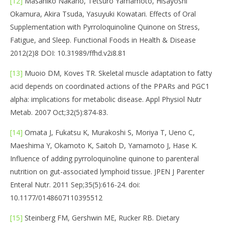
[12]
Masahiko Nakano, Tetsuro Yamamoto, Hisayoshi
Okamura, Akira Tsuda, Yasuyuki Kowatari. Effects of Oral
Supplementation with Pyrroloquinoline Quinone on Stress,
Fatigue, and Sleep. Functional Foods in Health & Disease
2012(2)8 DOI: 10.31989/ffhd.v2i8.81
[13]
Muoio DM, Koves TR. Skeletal muscle adaptation to fatty
acid depends on coordinated actions of the PPARs and PGC1
alpha: implications for metabolic disease. Appl Physiol Nutr
Metab. 2007 Oct;32(5):874-83.
[14]
Omata J, Fukatsu K, Murakoshi S, Moriya T, Ueno C,
Maeshima Y, Okamoto K, Saitoh D, Yamamoto J, Hase K.
Influence of adding pyrroloquinoline quinone to parenteral
nutrition on gut-associated lymphoid tissue. JPEN J Parenter
Enteral Nutr. 2011 Sep;35(5):616-24. doi:
10.1177/0148607110395512
[15]
Steinberg FM, Gershwin ME, Rucker RB. Dietary