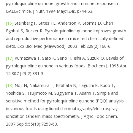
pyrroloquinoline quinone: growth and immune response in
BALB/c mice. J Nutr. 1994 May;124(5):744-53.
[16]
Steinberg F, Stites TE, Anderson P, Storms D, Chan I,
Eghbali S, Rucker R. Pyrroloquinoline quinone improves growth
and reproductive performance in mice fed chemically defined
diets. Exp Biol Med (Maywood). 2003 Feb;228(2):160-6.
[17]
Kumazawa T, Sato K, Seno H, Ishii A, Suzuki O. Levels of
pyrroloquinoline quinone in various foods. Biochem J. 1995 Apr
15;307 ( Pt 2):331-3.
[18]
Noji N, Nakamura T, Kitahata N, Taguchi K, Kudo T,
Yoshida S, Tsujimoto M, Sugiyama T, Asami T. Simple and
sensitive method for pyrroloquinoline quinone (PQQ) analysis
in various foods using liquid chromatography/electrospray-
ionization tandem mass spectrometry. J Agric Food Chem.
2007 Sep 5;55(18):7258-63.