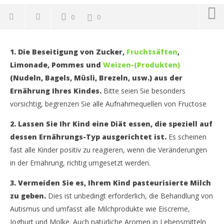
0
0
NOW VIEWING
1. Die Beseitigung von Zucker,
Fruchtsäften
,
Wenn Ihr Kind an Autismus leidet: einige Tipps für
Kö
Limonade, Pommes und
Weizen-(Produkten)
die Eltern
15.
(Nudeln, Bagels, Müsli, Brezeln, usw.) aus der
Jan
15.
202
Januar
Ernährung Ihres Kindes.
Bitte seien Sie besonders
D
2021
Rai
vorsichtig, begrenzen Sie alle Aufnahmequellen von Fructose
Dr.
Mut
Rainer
Mutschler
2. Lassen Sie Ihr Kind eine Diät essen, die speziell auf
dessen Ernährungs-Typ ausgerichtet ist.
Es scheinen
fast alle Kinder positiv zu reagieren, wenn die Veränderungen
in der Ernährung, richtig umgesetzt werden.
3. Vermeiden Sie es, Ihrem Kind pasteurisierte Milch
zu geben.
Dies ist unbedingt erforderlich, die Behandlung von
Autismus und umfasst alle Milchprodukte wie Eiscreme,
Joghurt und Molke. Auch natürliche Aromen in Lebensmitteln