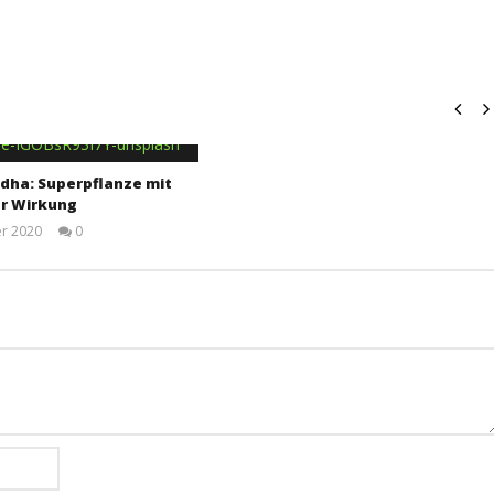
ha: Superpflanze mit
er Wirkung
r 2020
0
Dr.
Rainer
Mutschler