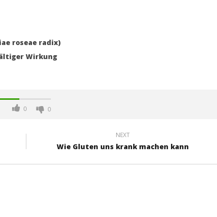
ae roseae radix)
ältiger Wirkung
0
0
NEXT
Wie Gluten uns krank machen kann