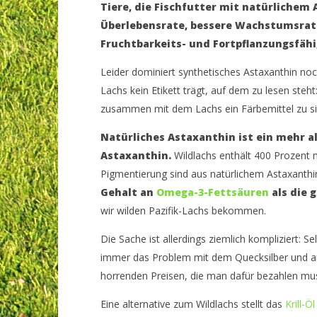
Tiere, die Fischfutter mit natürlichem
Überlebensrate, bessere Wachstumsrate
Fruchtbarkeits- und Fortpflanzungsfähi
Leider dominiert synthetisches Astaxanthin no
Lachs kein Etikett trägt, auf dem zu lesen steht
zusammen mit dem Lachs ein Färbemittel zu sich
Natürliches Astaxanthin ist ein mehr a
Astaxanthin.
Wildlachs enthält 400 Prozent 
Pigmentierung sind aus natürlichem Astaxanthi
Gehalt an
Omega-3-Fettsäuren
als die 
wir wilden Pazifik-Lachs bekommen.
Die Sache ist allerdings ziemlich kompliziert: 
immer das Problem mit dem Quecksilber und a
horrenden Preisen, die man dafür bezahlen mu
Eine alternative zum Wildlachs stellt das
Krill-Öl