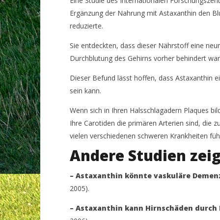
Eine Studie des Internationalen Forschungszentr
Januar
Januar
2021
2021
Ergänzung der Nahrung mit Astaxanthin den Blu
Dr.
Dr.
Rainer
Rainer
reduzierte.
Mutschler
Mutschler
Sie entdeckten, dass dieser Nährstoff eine neu
Durchblutung des Gehirns vorher behindert war
Dieser Befund lässt hoffen, dass Astaxanthin
sein kann.
Wenn sich in Ihren Halsschlagadern Plaques bil
Ihre Carotiden die primären Arterien sind, die z
vielen verschiedenen schweren Krankheiten führ
Andere Studien zeig
– Astaxanthin könnte vaskuläre Demen
2005).
– Astaxanthin kann Hirnschäden durch 