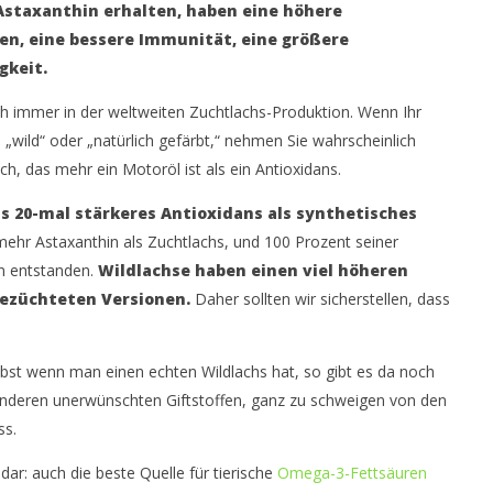
 Astaxanthin erhalten, haben eine höhere
n, eine bessere Immunität, eine größere
gkeit.
ch immer in der weltweiten Zuchtlachs-Produktion. Wenn Ihr
: „wild“ oder „natürlich gefärbt,“ nehmen Sie wahrscheinlich
, das mehr ein Motoröl ist als ein Antioxidans.
ls 20-mal stärkeres Antioxidans als synthetisches
mehr Astaxanthin als Zuchtlachs, und 100 Prozent seiner
n entstanden.
Wildlachse haben einen viel höheren
gezüchteten Versionen.
Daher sollten wir sicherstellen, dass
Selbst wenn man einen echten Wildlachs hat, so gibt es da noch
nderen unerwünschten Giftstoffen, ganz zu schweigen von den
ss.
dar: auch die beste Quelle für tierische
Omega-3-Fettsäuren