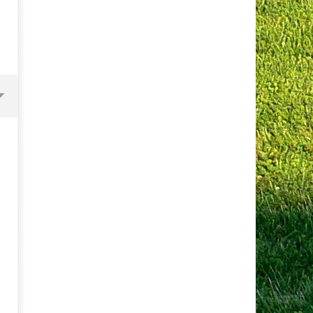
Vitamin B3 oder Niacin
13.
Januar
2021