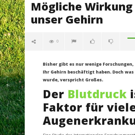
Mögliche Wirkung
unser Gehirn
0
Bisher gibt es nur wenige Forschungen,
Ihr Gehirn beschäftigt haben. Doch wa
wurde, verspricht Großes.
Der
Blutdruck
i
Faktor für viel
NOW VIEWING
Augenerkrank
Mögliche Wirkung vom
Können w
Astaxanthin auf unser Gehirn
nennen?
13.
13.