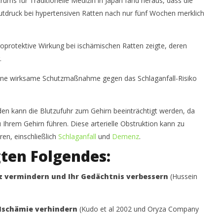
ums für Traditionelle Medizin in Japan fand heraus, dass die
Januar
2021
tdruck bei hypertensiven Ratten nach nur fünf Wochen merklich
Dr.
Rainer
Mutschler
roprotektive Wirkung bei ischämischen Ratten zeigte, deren
.
 eine wirksame Schutzmaßnahme gegen das Schlaganfall-Risiko
den kann die Blutzufuhr zum Gehirn beeinträchtigt werden, da
u Ihrem Gehirn führen. Diese arterielle Obstruktion kann zu
en, einschließlich
Schlaganfall
und
Demenz
.
ten Folgendes:
z vermindern und Ihr Gedächtnis verbessern
(Hussein
Ischämie verhindern
(Kudo et al 2002 und Oryza Company