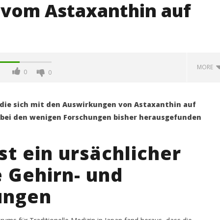
 vom Astaxanthin auf
MORE
0
0
 die sich mit den Auswirkungen von Astaxanthin auf
s bei den wenigen Forschungen bisher herausgefunden
st ein ursächlicher
e Gehirn- und
ungen
ir Merkmale des Alterns
Colostrum erwies sich in Studien
wirksamer als Grippeimpfstoff….
13.