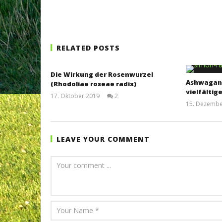
RELATED POSTS
Die Wirkung der Rosenwurzel
Ashwagand
(Rhodoliae roseae radix)
vielfältig
17. Oktober 2019
2
Dr.
15. Dezembe
Rainer
Mutschler
LEAVE YOUR COMMENT